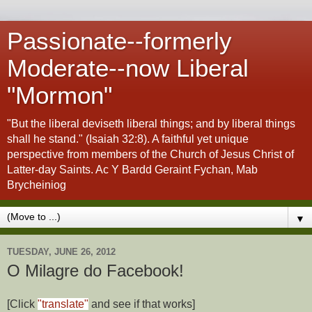
Passionate--formerly
Moderate--now Liberal
"Mormon"
"But the liberal deviseth liberal things; and by liberal things
shall he stand." (Isaiah 32:8). A faithful yet unique
perspective from members of the Church of Jesus Christ of
Latter-day Saints. Ac Y Bardd Geraint Fychan, Mab
Brycheiniog
▼
TUESDAY, JUNE 26, 2012
O Milagre do Facebook!
[Click
"translate"
and see if that works]