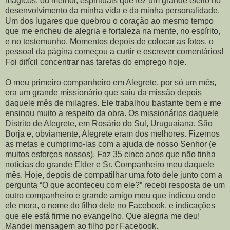
mágicos, ou melhor, espirituais que fez um grande efeito no
desenvolvimento da minha vida e da minha personalidade.
Um dos lugares que quebrou o coração ao mesmo tempo
que me encheu de alegria e fortaleza na mente, no espírito,
e no testemunho. Momentos depois de colocar as fotos, o
pessoal da página começou a curtir e escrever comentários!
Foi difícil concentrar nas tarefas do emprego hoje.
O meu primeiro companheiro em Alegrete, por só um mês,
era um grande missionário que saiu da missão depois
daquele mês de milagres. Ele trabalhou bastante bem e me
ensinou muito a respeito da obra. Os missionários daquele
Distrito de Alegrete, em Rosário do Sul, Uruguaiana, São
Borja e, obviamente, Alegrete eram dos melhores. Fizemos
as metas e cumprimo-las com a ajuda de nosso Senhor (e
muitos esforços nossos). Faz 35 cinco anos que não tinha
notícias do grande Elder e Sr. Companheiro meu daquele
mês. Hoje, depois de compatilhar uma foto dele junto com a
pergunta “O que aconteceu com ele?” recebi resposta de um
outro companheiro e grande amigo meu que indicou onde
ele mora, o nome do filho dele no Facebook, e indicações
que ele está firme no evangelho. Que alegria me deu!
Mandei mensagem ao filho por Facebook.